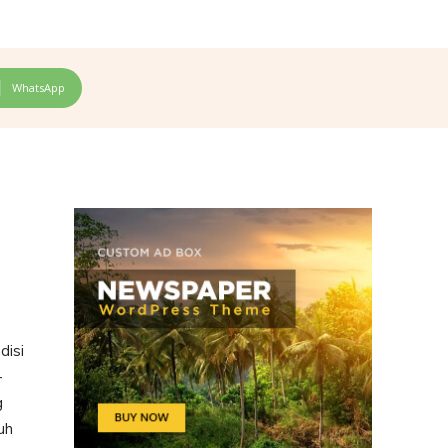
WhatsApp
disi
-
g
uh