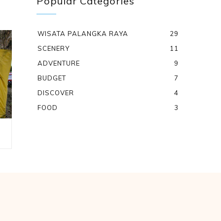
Popular Categories
WISATA PALANGKA RAYA
29
SCENERY
11
ADVENTURE
9
BUDGET
7
DISCOVER
4
FOOD
3