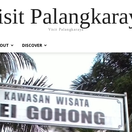
isit Palangkara
Visit Palangkaraya
OUT
DISCOVER